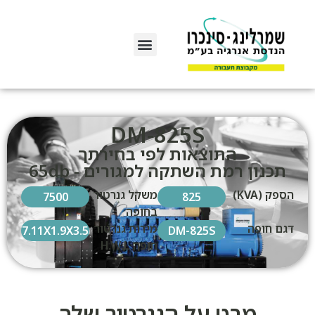
DM-825S
התוצאות לפי בחירתך
תכנון רמת השתקה למגורים - 65db
הספק (KVA)
משקל גנרטור
7500
825
בחופה
דגם חופה
מידות גנרטור
7.11X1.9X3.5
DM-825S
חופה H.W.L
מבט על הגנרטור שלך