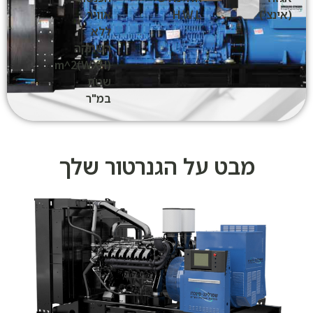
(אינצ')
H.W.L
אוויר
ללא
השתקה
(WXH)m^2
שטח
במ"ר
מבט על הגנרטור שלך