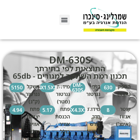
DM-630S
התוצאות לפי בחירתך
תכנון רמת השתקה למגורים - 65db
DM-
הספק
דגם
מידות
משקל
5150
3.64X1.5X2.05
630
630S
(KVA)
גנרטור
גנרטור
גנרטור
(מטר)
(ק"ג)
קוטר
מידות
פתח
פתח
4.94
5.17
9.5X4.3X3.2
8
אגזוז
חדר
הכנסת
יציאת
(אינצ')
נדרש
אוויר
אוויר
H.W.L
כולל
כולל
השתקה
השתקה