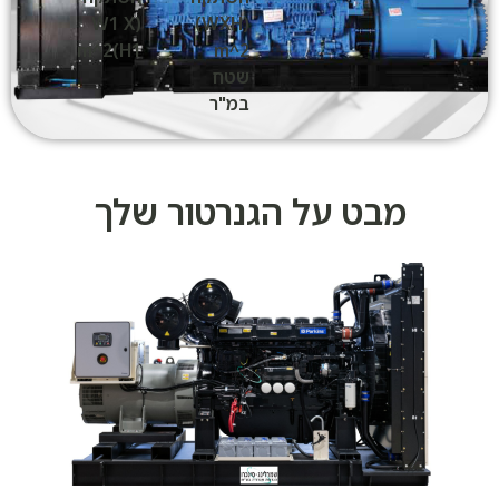
(W1 X
(WXH)
H1)m^2
m^2
שטח
במ"ר
מבט על הגנרטור שלך