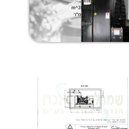
השתקה
(WXH)m^2
שטח במ"ר