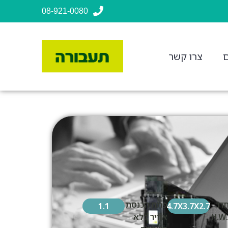
08-921-0080
ם
צרו קשר
דר
פתח הכנסת
1.1
4.7X3.7X2.7
אוויר ללא