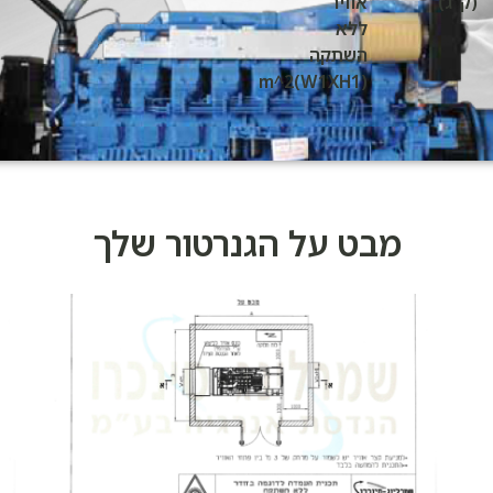
(ק"ג)
אוויר
ללא
השתקה
(W1XH1)m^2
מבט על הגנרטור שלך