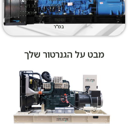
(W1 X
(WXH)
H1)m^2
m^2
שטח
במ"ר
מבט על הגנרטור שלך