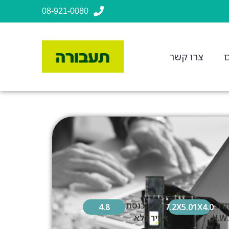
08-921-0080
ם
צרו קשר
דר
פתח הכנסת
4.8
7.2X5.01X4.0
אוויר ללא