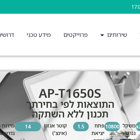
שירותים
פרוייקטים
מידע טכני
דרושי
AP-T1650S
התוצאות לפי בחירתך
תכנון ללא השתקה
משקל
פתח
קוטר אגזוז
מידות ח
14
1.5
10800
4.95x
גנרטור
יציאת
(אינצ')
נדרש H.W.L