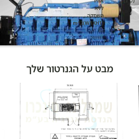
(ק"ג)
אוויר
ללא
השתקה
(W1XH1)m^2
מבט על הגנרטור שלך