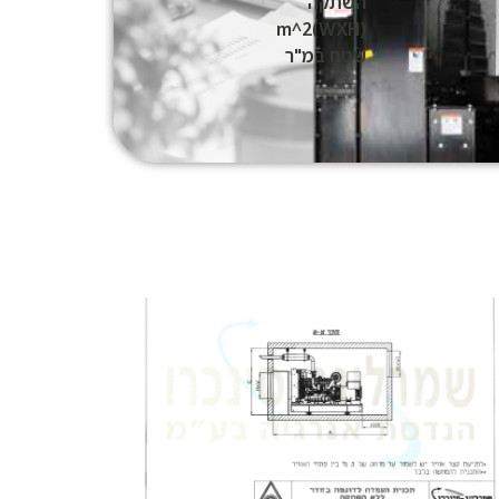
השתקה
(WXH)m^2
שטח במ"ר