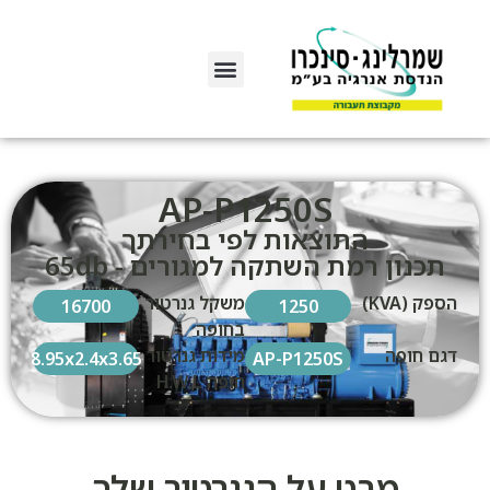
AP-P1250S
התוצאות לפי בחירתך
תכנון רמת השתקה למגורים - 65db
הספק (KVA)
משקל גנרטור
16700
1250
בחופה
דגם חופה
מידות גנרטור
8.95x2.4x3.65
AP-P1250S
חופה H.W.L
מבט על הגנרטור שלך