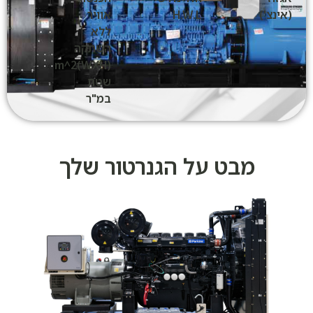
(אינצ')
H.W.L
אוויר
ללא
השתקה
(WXH)m^2
שטח
במ"ר
מבט על הגנרטור שלך