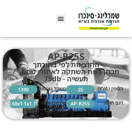
AP-B25S
התוצאות לפי בחירתך
תכנון רמת השתקה לאיזורי מסחר /
תעשיה - 75db
הספק (KVA)
משקל גנרטור
1390
25
בחופה
דגם חופה
מידות גנרטור
2.68x1.1x1.71
AP-B25S
חופה H.W.L